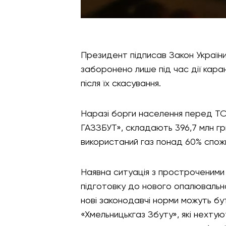
Президент підписав Закон України
заборонено лише під час дії каран
після їх скасування.
Наразі борги населення перед ТО
ГАЗЗБУТ», складають 396,7 млн г
використаний газ понад 60% спожи
Наявна ситуація з простроченими
підготовку до нового опалювально
нові законодавчі норми можуть бут
«Хмельницькгаз Збуту», які нехтую