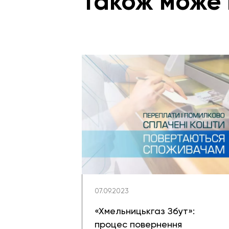
Також може 
07.09.2023
«Хмельницькгаз Збут»:
процес повернення