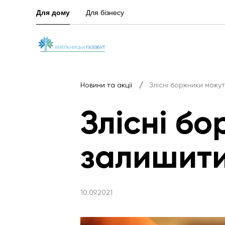
Для дому
Для бізнесу
/
Новини та акції
Злісні боржники можу
Злісні б
залишити
10.09.2021