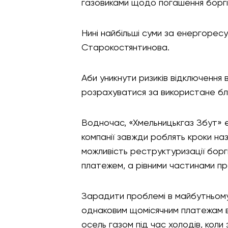
газовиками щодо погашення боргі
Нині найбільші суми за енергоресу
Старокостянтинова.
Аби уникнути ризиків відключення
розрахуватися за використане бл
Водночас, «Хмельницькгаз Збут» є
компанії завжди роблять кроки на
можливість реструктуризації бор
платежем, а рівними частинами п
Зарадити проблемі в майбутньому 
однаковим щомісячним платежам ви
осель газом під час холодів, коли 