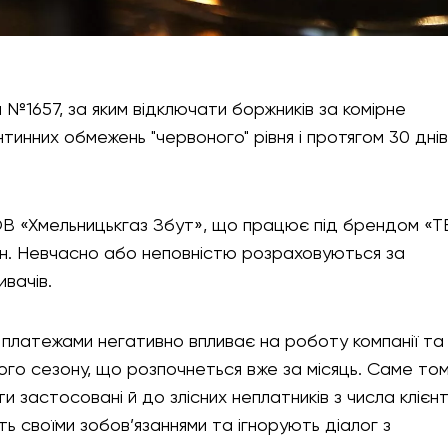
 №1657, за яким відключати боржників за комірне
тинних обмежень "червоного" рівня і протягом 30 днів
В «Хмельницькгаз Збут», що працює під брендом «Т
рн. Невчасно або неповністю розраховуються за
вачів.
 платежами негативно впливає на роботу компанії та
го сезону, що розпочнеться вже за місяць. Саме то
и застосовані й до злісних неплатників з числа клієнт
ть своїми зобов’язаннями та ігнорують діалог з