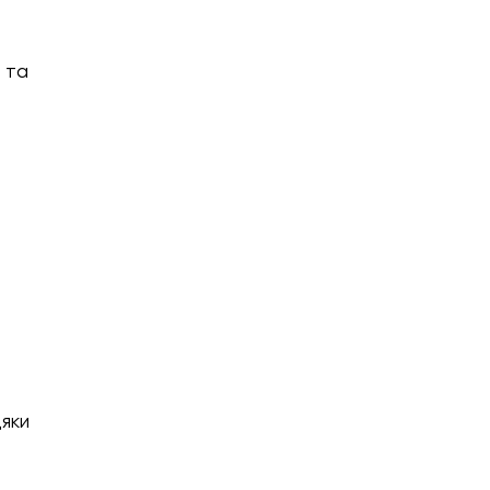
о та
дяки