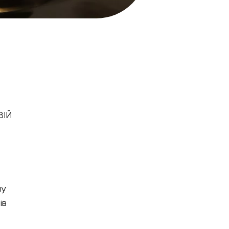
ВІЙ
му
ів