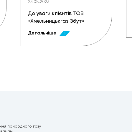
23.08.2023
До уваги клієнтів ТОВ
«Хмельницькгаз Збут»
Детальніше
ння природного газу
ивачам