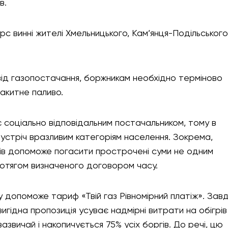
в.
рс винні жителі Хмельницького, Кам’янця-Подільськог
 від газопостачання, боржникам необхідно терміново
акитне паливо.
 соціально відповідальним постачальником, тому в
зустріч вразливим категоріям населення. Зокрема,
гів допоможе погасити прострочені суми не одним
ротягом визначеного договором часу.
допоможе тариф «Твій газ Рівномірний платіж». Зав
гідна пропозиція усуває надмірні витрати на обігрів
зазвичай і накопичується 75% усіх боргів. До речі, цю