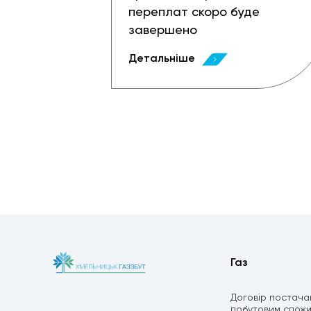
переплат скоро буде
завершено
Детальніше
Газ
Договір постача
побутовим спож