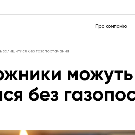
Про компанію
ть залишитися без газопостачання
оржники можуть
ся без газопо