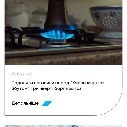
22.06.2023
Подоляни погасили перед “Хмельницькгаз
Збутом” три чверті боргів за газ
Детальніше