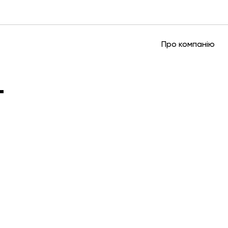
Про компанію
Т
Сплачу
допом
Третину комісії від кожно
Сплатити