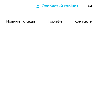
Особистий кабінет
UA
Новини та акції
Тарифи
Контакти
йте за газ за
огою Viber-бота
го платежу ми перераховуємо на користь ЗСУ.