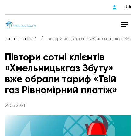
UA
/
Новини та акції
Півтори сотні клієнтів «Хмельницькгаз Збут
Півтори сотні клієнтів
«Хмельницькгаз Збуту»
вже обрали тариф «Твій
газ Рівномірний платіж»
29.05.2021