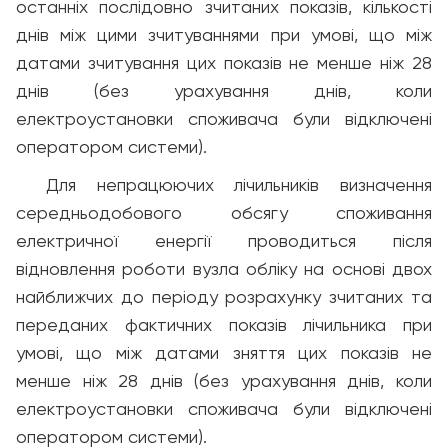
останніх послідовно зчитаних показів, кількості
днів між цими зчитуваннями при умові, що між
датами зчитування цих показів не менше ніж 28
днів (без урахування днів, коли
електроустановки споживача були відключені
оператором системи).
Для непрацюючих лічильників визначення
середньодобового обсягу споживання
електричної енергії проводиться після
відновлення роботи вузла обліку на основі двох
найближчих до періоду розрахунку зчитаних та
переданих фактичних показів лічильника при
умові, що між датами зняття цих показів не
менше ніж 28 днів (без урахування днів, коли
електроустановки споживача були відключені
оператором системи).