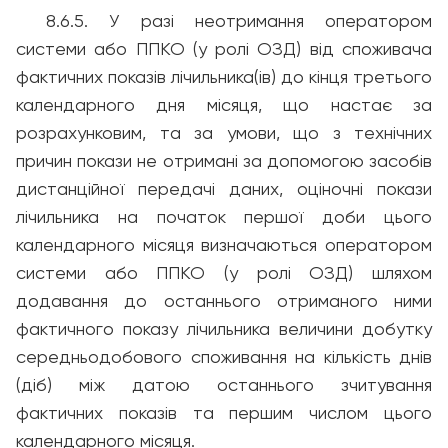
8.6.5. У разі неотримання оператором
системи або ППКО (у ролі ОЗД) від споживача
фактичних показів лічильника(ів) до кінця третього
календарного дня місяця, що настає за
розрахунковим, та за умови, що з технічних
причин покази не отримані за допомогою засобів
дистанційної передачі даних, оціночні покази
лічильника на початок першої доби цього
календарного місяця визначаються оператором
системи або ППКО (у ролі ОЗД) шляхом
додавання до останнього отриманого ними
фактичного показу лічильника величини добутку
середньодобового споживання на кількість днів
(діб) між датою останнього зчитування
фактичних показів та першим числом цього
календарного місяця.