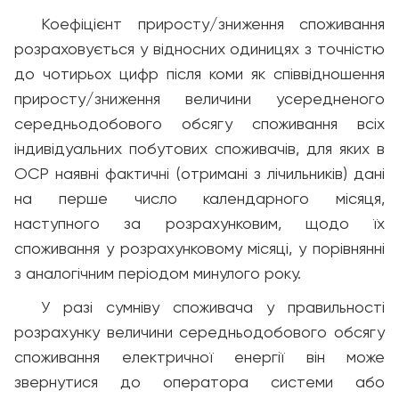
Коефіцієнт приросту/зниження споживання
розраховується у відносних одиницях з точністю
до чотирьох цифр після коми як співвідношення
приросту/зниження величини усередненого
середньодобового обсягу споживання всіх
індивідуальних побутових споживачів, для яких в
ОСР наявні фактичні (отримані з лічильників) дані
на перше число календарного місяця,
наступного за розрахунковим, щодо їх
споживання у розрахунковому місяці, у порівнянні
з аналогічним періодом минулого року.
У разі сумніву споживача у правильності
розрахунку величини середньодобового обсягу
споживання електричної енергії він може
звернутися до оператора системи або