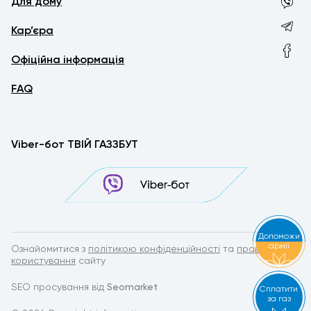
Для дому
Кар’єра
Офіційна інформація
FAQ
Viber-бот ТВІЙ ГАЗЗБУТ
Допоможи
армії
Ознайомитися з
політикою конфіденційності
та
правилами
користування
сайту
SEO просування від
Seomarket
Сплатити
за газ